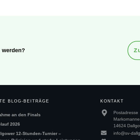
ed werden?
Z
TE BLOG-BEITRÄGE
KONTAKT
Postadresse
ahme an den Finals
Markomannen
lauf 2026
14624 Dallgo
info@sv-dall
llgower 12-Stunden-Turnier –