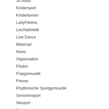
Ju-Jutsu
Kindersport
Kinderturnen
LadyFitness
Leichtathletik
Line Dance
Motorrad
News
Organisation
Pilates
Popgymnastik
Presse
Rhythmische Sportgymnastik
Seniorensport
Skisport