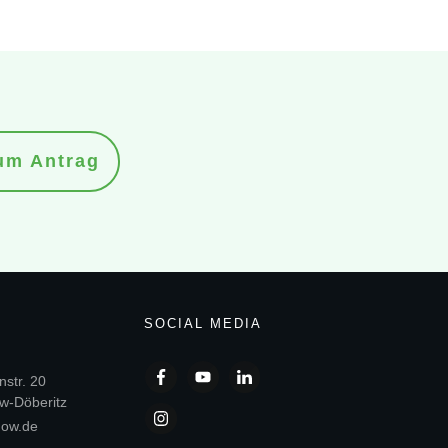
um Antrag
SOCIAL MEDIA
str. 20
w-Döberitz
gow.de