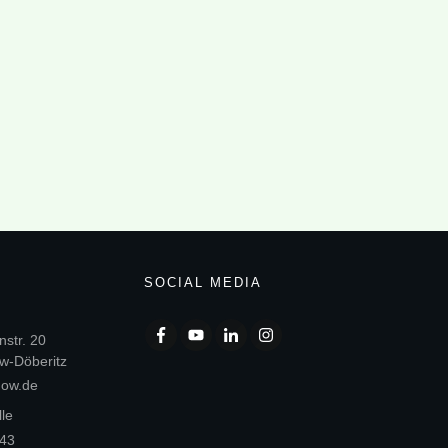
SOCIAL MEDIA
str. 20
w-Döberitz
gow.de
lle
 43