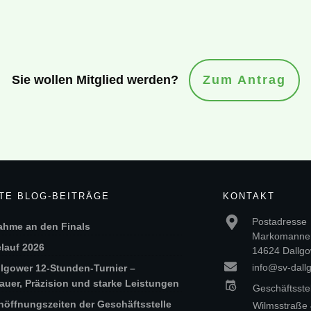
Sie wollen Mitglied werden?
Zum Antrag
TE BLOG-BEITRÄGE
KONTAKT
Postadresse
ahme an den Finals
Markomannen
lauf 2026
14624 Dallgo
info@sv-dall
llgower 12-Stunden-Turnier –
uer, Präzision und starke Leistungen
Geschäftsste
nöffnungszeiten der Geschäftsstelle
Wilmsstraße