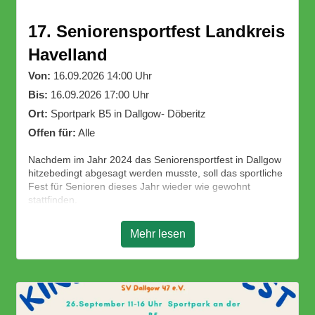
17. Seniorensportfest Landkreis
Havelland
Von:
16.09.2026 14:00 Uhr
Bis:
16.09.2026 17:00 Uhr
Ort:
Sportpark B5 in Dallgow- Döberitz
Offen für:
Alle
Nachdem im Jahr 2024 das Seniorensportfest in Dallgow
hitzebedingt abgesagt werden musste, soll das sportliche
Fest für Senioren dieses Jahr wieder wie gewohnt
stattfinden.
Alle Senioren und Junggebliebenen sind herzlich
willkommen am Sportfest teilzunehmen. Es wird sportliche
Mehr lesen
Wettstreite, ein kleines Rahmenprogramm und einen
kräftigen Imbiss geben.