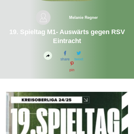
Melanie Regner
19. Spieltag M1- Auswärts gegen RSV
Eintracht
share
tweet
pin