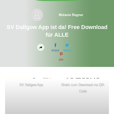
Melanie Regner
SV Dallgow App ist da! Free Download
für ALLE
share
tweet
pin
SV Dallgow App
Direkt zum Download via QR-
Code