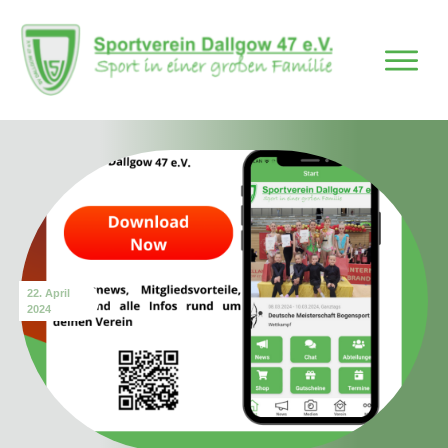
22. April
2024