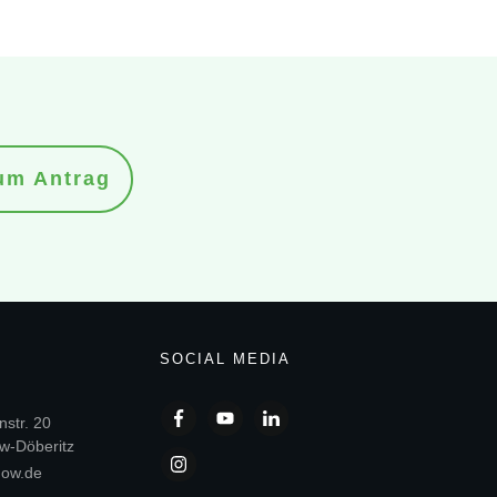
um Antrag
SOCIAL MEDIA
str. 20
w-Döberitz
gow.de