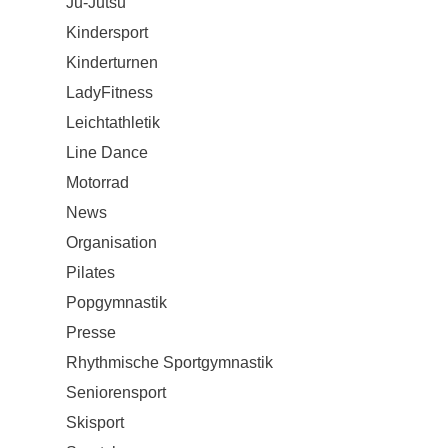
Ju-Jutsu
Kindersport
Kinderturnen
LadyFitness
Leichtathletik
Line Dance
Motorrad
News
Organisation
Pilates
Popgymnastik
Presse
Rhythmische Sportgymnastik
Seniorensport
Skisport