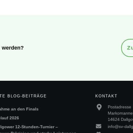
ed werden?
Z
TE BLOG-BEITRÄGE
KONTAKT
Postadresse
ahme an den Finals
Markomannen
lauf 2026
14624 Dallgo
info@sv-dall
llgower 12-Stunden-Turnier –