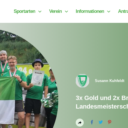
Sportarten
Verein
Informationen
Antr
Susann Kuhfeldt
3x Gold und 2x B
Landesmeistersc