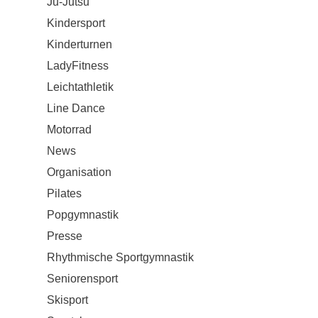
Ju-Jutsu
Kindersport
Kinderturnen
LadyFitness
Leichtathletik
Line Dance
Motorrad
News
Organisation
Pilates
Popgymnastik
Presse
Rhythmische Sportgymnastik
Seniorensport
Skisport