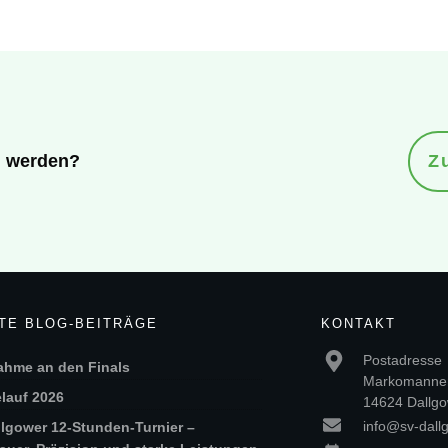
ed werden?
Z
TE BLOG-BEITRÄGE
KONTAKT
Postadresse
ahme an den Finals
Markomannen
lauf 2026
14624 Dallgo
info@sv-dall
llgower 12-Stunden-Turnier –