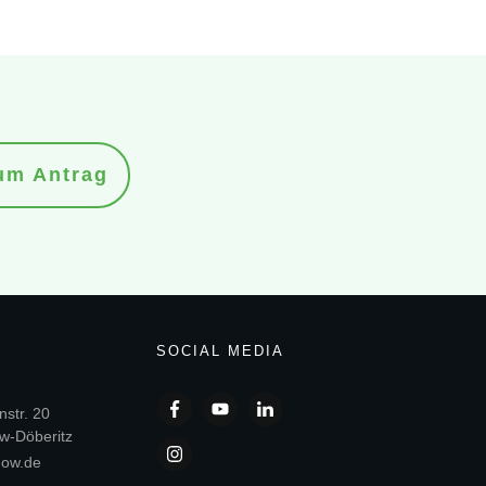
um Antrag
SOCIAL MEDIA
str. 20
w-Döberitz
gow.de