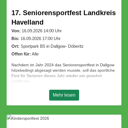
17. Seniorensportfest Landkreis
Havelland
Von:
16.09.2026 14:00 Uhr
Bis:
16.09.2026 17:00 Uhr
Ort:
Sportpark B5 in Dallgow- Döberitz
Offen für:
Alle
Nachdem im Jahr 2024 das Seniorensportfest in Dallgow
hitzebedingt abgesagt werden musste, soll das sportliche
Fest für Senioren dieses Jahr wieder wie gewohnt
stattfinden.
Alle Senioren und Junggebliebenen sind herzlich
willkommen am Sportfest teilzunehmen. Es wird sportliche
Mehr lesen
Wettstreite, ein kleines Rahmenprogramm und einen
kräftigen Imbiss geben.