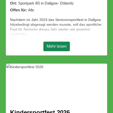
Ort:
Sportpark B5 in Dallgow- Döberitz
Offen für:
Alle
Nachdem im Jahr 2024 das Seniorensportfest in Dallgow
hitzebedingt abgesagt werden musste, soll das sportliche
Fest für Senioren dieses Jahr wieder wie gewohnt
stattfinden.
Alle Senioren und Junggebliebenen sind herzlich
willkommen am Sportfest teilzunehmen. Es wird sportliche
Mehr lesen
Wettstreite, ein kleines Rahmenprogramm und einen
kräftigen Imbiss geben.
Kindersportfest 2026